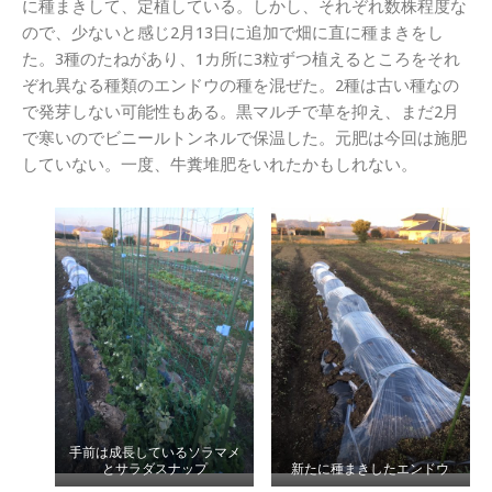
に種まきして、定植している。しかし、それぞれ数株程度な
ので、少ないと感じ2月13日に追加で畑に直に種まきをし
た。3種のたねがあり、1カ所に3粒ずつ植えるところをそれ
ぞれ異なる種類のエンドウの種を混ぜた。2種は古い種なの
で発芽しない可能性もある。黒マルチで草を抑え、まだ2月
で寒いのでビニールトンネルで保温した。元肥は今回は施肥
していない。一度、牛糞堆肥をいれたかもしれない。
手前は成長しているソラマメ
とサラダスナップ
新たに種まきしたエンドウ