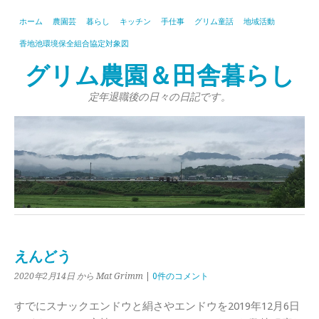
ホーム
農園芸
暮らし
キッチン
手仕事
グリム童話
地域活動
香地池環境保全組合協定対象図
グリム農園＆田舎暮らし
定年退職後の日々の日記です。
えんどう
2020年2月14日
から Mat Grimm
|
0件のコメント
すでにスナックエンドウと絹さやエンドウを2019年12月6日