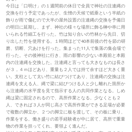
今日は「口明け」の１週間前の休日で全員で神社の注連縄の
交換を行う予定であったが、生憎の天候で紙垂という半紙の
飾りが雨で傷むので大半の屋外設置の注連縄の交換を予備日
の明日に延期し、まず、神社の様々な場所に飾る榊や串に用
いられる竹細工を行った。竹は知り合いの竹林から先日、切
り出した竹を使用する。１時間ほどで40本前後の竹を節の研
磨、切断、穴あけを行った。集まった11人で集落の集会場で
行った。その後神社に行き、雨の影響の少ない本殿前と本殿
内の注連縄を交換した。注連縄と言っても大きなものは長さ
が３，４ｍほどあり、重量も２人では持て余すほど大きく重
い。支柱として太い竹に結びつけてあり、注連縄の交換は注
連縄を支える人、縄で梁に結びつける人と少し離れた箇所か
ら注連縄の水平度を見て指示する人の共同作業となる。しめ
縄は梁に固定されるので、高所作業となる。少なくとも２
人、できれば３人が同じ高さで高所作業ができる足場が必要
で複数の脚立か、２つの脚立に板を渡して、その板に乗り、
作業をする。働き盛りの若手経験者が中に居て、高所で重量
物の作業を担ってくれ、要領よく進んだ。