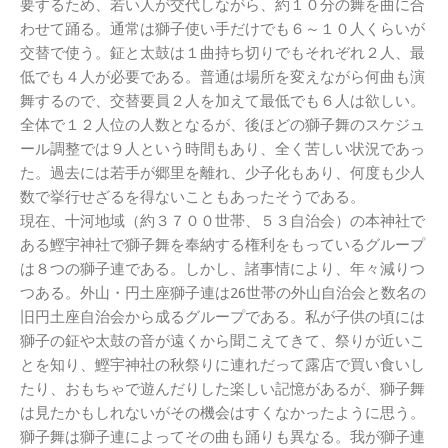
要するため、若い人が交代しながら、約１０分の舞を曲に合
わせて踊る。通常は獅子使い手だけでも６～１０人くらいが
交替で使う。鉦と太鼓は１曲持ち切りでもそれぞれ２人、最
低でも４人が必要である。普通は場所を変えながら何曲も演
舞するので、交替要員２人を加えて最低でも６人は欲しい。
全体で１２人位の人数となるが、後ほどの獅子舞のスケジュ
ール調整では９人という時間もあり、全く苦しい状況であっ
た。過去には若手が郷里を離れ、少子化もあり、何度も少人
数で挙行せざるを得ないこともあったそうである。
現在、十河地域（約３７００世帯、５３自治会）の本神社で
ある鰹宇神社で獅子舞を奉納する権利をもっているグループ
は８つの獅子連である。しかし、諸事情により、年々減りつ
つある。外山・円土座獅子連は26世帯の外山自治会と数名の
旧円土座自治会から成るグループである。私が子供の頃には
獅子の鉦や太鼓の音が遠くから聞こえてきて、祭りが近いこ
とを知り、鰹宇神社の秋祭りに連れだって露店で買い食いし
たり、おもちゃで遊んだりした楽しい記憶があるが、獅子舞
は見たかもしれないがその機会はすくなかったように思う。
獅子舞は獅子連によってその曲も踊りも異なる。我が獅子連