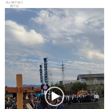
我が獅子連の
獅子頭
動
画
プ
レ
ー
ヤ
ー