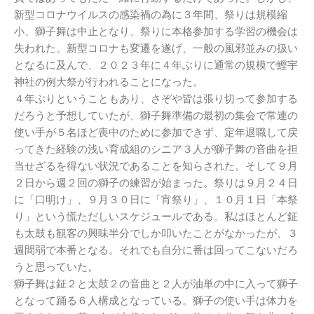
新型コロナウイルスの感染禍の為に３年間、祭りは規模縮
小、獅子舞は中止となり、祭りに本格参加する学習の機会は
失われた。新型コロナも変遷を遂げ、一般の風邪並みの扱い
となるに及んで、２０２３年に４年ぶりに通常の規模で鰹宇
神社の例大祭が行われることになった。
４年ぶりということもあり、さぞや皆は張り切って参加する
だろうと予想していたが、獅子舞準備の最初の集会で常連の
使い手が５名ほど喪中のために参加できず、定年退職して戻
ってきた経験の浅い育成組のシニア３人が獅子舞の音曲を担
当せざるを得ない状況であることを知らされた。そして９月
２日から週２回の獅子の練習が始まった。祭りは９月２４日
に「口明け」、９月３０日に「宵祭り」、１０月１日「本祭
り」という慌ただしいスケジュールである。私はほとんど鉦
も太鼓も観客の興味半分でしか叩いたことがなかったが、３
週間弱で本番となる。それでも自分に番は回ってこないだろ
うと思っていた。
獅子舞は鉦２と太鼓２の音曲と２人が油単の中に入って獅子
となって踊る６人構成となっている。獅子の使い手は体力を