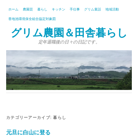
ホーム
農園芸
暮らし
キッチン
手仕事
グリム童話
地域活動
香地池環境保全組合協定対象図
グリム農園＆田舎暮らし
定年退職後の日々の日記です。
カテゴリーアーカイブ:
暮らし
元旦に白山に登る