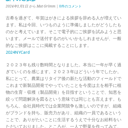
2024年1月1日 から Mat Grimm |
0件のコメント
古希を過ぎて、年賀はがきによる挨拶を辞める人が増えてい
ます。私は今回、いつものように準備しましたがどうしたも
のかと考えています。そこで電子的にご挨拶を試みようと思
います。メールで送付するのがいいかもしれませんが、一般
的なご挨拶はここに掲載することにします。
2024NYCard
２０２３年も残り数時間となりました。本当に一年が早く過
ぎていくのを感じます。２０２３年はどういう年でしたか。
私にとって、農業はリタイア後の新たな活動のフィールドで
これまで新製品開発でやっていたことを今度は土を相手に植
物の生育・収穫（製品開発）を目指すということで、知恵を
絞って問題解決を図るという意味では同じとも言えます。も
ちろん、会社員時代では企業間競争も激しいのですが、組織
がブランドを持ち、販売力があり、組織の一員であるという
ことで、ありがたいことに生活するうえで十分なお給料をい
ただいておりました。ところが、一人で野菜を作ってみて、