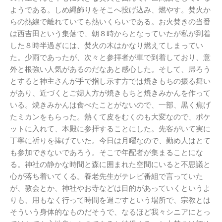
ようである。しめ縄飾りをそこへ投げ込み、燃やす。焚火か
らの熱線で離れていても熱いくらいである。お火焚きの当番
は西吉田という集落で、朝８時からとなっていたが私が到着
した８時半過ぎには、焚火の木はかなり燃えてしまってい
た。少雨であったが、次々と参拝者が車で到着しており、意
外と根強い人気があるのだなあと感心した。そして、帰ろう
とすると神主さんが手で指し示す方では焼きもちの振る舞い
があり、近づくとご婦人方が焼きもちと焼きみかんを作って
いる。焼きみかんは食べたことがないので、一部、黒く焦げ
たミカンをもらった。熱くて皮をむくのも大変なので、ポケ
ットに入れて、本殿に参拝することにした。先客がいて実に
丁寧に祈りを捧げていた。今日は月曜なので、勤め人はとて
も参加できないであろう。そこで年配者が集まることにな
る。神社の静かな時間と森に囲まれた空間にいると不思議と
心が落ち着いてくる。養老先生がテレビ番組で言っていた
が、教会とか、神社やお寺などは目的があっていくというよ
りも、用もなく行って時間を過ごすという場所で、宗教とは
そういう身体的なものだそうで、なるほど我々シニアにとっ