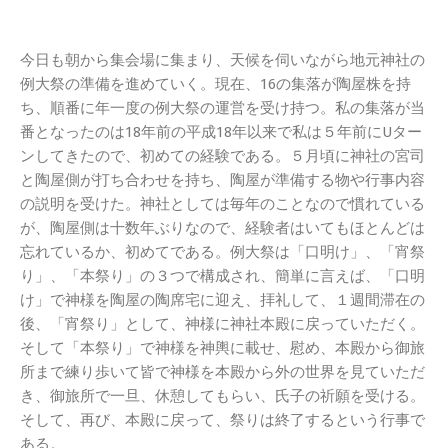
今日も朝から集会場に集まり、天候を伺いながら地元神社の
例大祭の準備を進めていく。現在、16の集落が陶屋株を持
ち、順番に年一度の例大祭の運営を受け持つ。私の集落が当
番となったのは18年前の平成18年以来で私は５年前にUター
ンしてきたので、初めての経験である。５月頃に神社の宮司
と陶屋側が打ち合わせを持ち、陶屋が準備する物や行事内容
の説明を受けた。神社としては毎年のことなので慣れている
が、陶屋側は十数年ぶりなので、経験者はいてもほとんどは
忘れているか、初めてである。例大祭は「口明け」、「宵祭
り」、「本祭り」の３つで構成され、簡単に言えば、「口明
け」で神様を陶屋の陶席宅に迎え、拝礼して、１週間滞在の
後、「宵祭り」として、神様に神社本殿に戻っていただく。
そして「本祭り」で神様を神輿に載せ、慰め、本殿から御旅
所まで練り歩いて皆で神様を本殿から外の世界を見ていただ
き、御旅所で一旦、休憩してもらい、氏子の祈願を受ける。
そして、再び、本殿に戻って、祭りは終了するという行事で
ある。