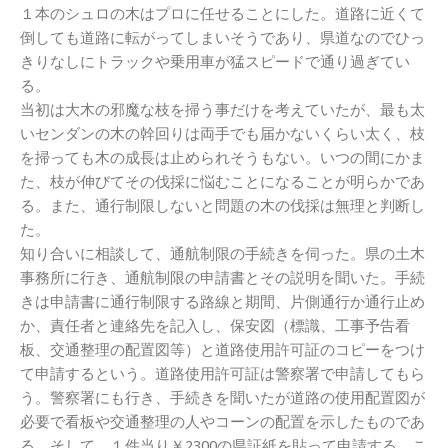
１本のシュロの木はプロに任せることにした。道路に近くて
倒しても道路に転がってしまいそうであり、県道なのでひっ
きりなしにトラックや乗用車が猛スピードで通り過ぎてい
る。
当初は大木の邪魔な枝を掃う事だけを考えていたが、最も太
いセンダンの木の幹回りは両手でも届かないくらい太く、枝
を掃っても木の成長は止められそうもない。いつの間にかま
た、枝が伸びてその伐採に悩むことになることが明らかであ
る。また、通行制限しないと問題の木の伐採は無理と判断し
た。
知り合いに相談して、通航制限の手続きを伺った。県の土木
事務所に行き、通航制限の申請書とその説明を聞いた。手続
きは申請書に通行制限する路線と期間、片側通行か通行止め
か、責任者と連絡先を記入し、保安図（標識、工事予告看
板、交通整理の配置図等）と道路使用許可証のコピーをつけ
て申請するという。道路使用許可証は警察署で申請してもら
う。警察署にも行き、手続きを聞いたが道路の使用配置図が
必要で看板や交通整理の人やコーンの配置を示したものであ
る。そして、１件当り￥2300の県証紙を貼って申請する。こ