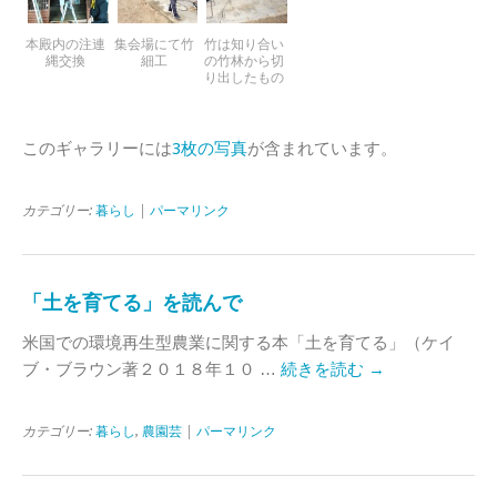
本殿内の注連
集会場にて竹
竹は知り合い
縄交換
細工
の竹林から切
り出したもの
このギャラリーには
3枚の写真
が含まれています。
カテゴリー:
暮らし
|
パーマリンク
「土を育てる」を読んで
米国での環境再生型農業に関する本「土を育てる」（ケイ
ブ・ブラウン著２０１８年１０ …
続きを読む
→
カテゴリー:
暮らし
,
農園芸
|
パーマリンク