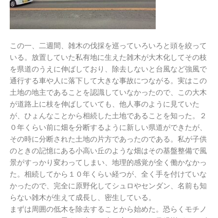
この一、二週間、雑木の伐採を巡っていろいろと頭を絞って
いる。放置していた私有地に生えた雑木が大木化してその枝
を県道のうえに伸ばしており、除去しないと台風など強風で
通行する車や人に落下して大きな事故につながる。実はこの
土地の地主であることを認識していなかったので、この大木
が道路上に枝を伸ばしていても、他人事のように見ていた
が、ひょんなことから相続した土地であることを知った。２
０年くらい前に畑を分断するように新しい県道ができたが、
その時に分断された土地の片方であったのである。私が子供
のときの記憶にある小高い丘のような畑はその基盤整備で風
景がすっかり変わってしまい、地理的感覚が全く働かなかっ
た。相続してから１０年くらい経つが、全く手を付けていな
かったので、完全に原野化してシュロやセンダン、名前も知
らない雑木が生えて成長し、密生している。
まずは周囲の低木を除去することから始めた。恐らくモチノ