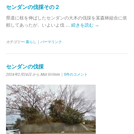
センダンの伐採その２
県道に枝を伸ばしたセンダンの大木の伐採を某森林組合に依
頼してあったが、いよいよ伐 …
続きを読む
→
カテゴリー:
暮らし
|
パーマリンク
センダンの伐採
2024年2月24日 から Mat Grimm |
0件のコメント