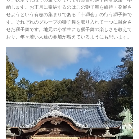
納します。お正月に奉納するのはこの獅子舞を維持・発展さ
せようという有志の集まりである「十獅会」の行う獅子舞で
す。それぞれのグループの獅子舞を取り入れて一つに融合さ
せた獅子舞です。地元の小学生にも獅子舞の楽しさを教えて
おり、年々若い人達の参加が増えているようにも思います。
動
画
プ
レ
ー
ヤ
ー