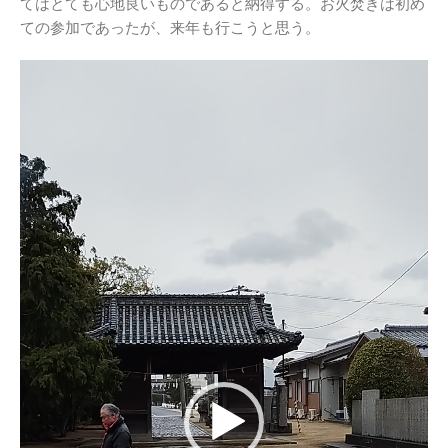
てはとても心地良いものであると納得する。お火焚きは初め
ての参加であったが、来年も行こうと思う。
動
画
プ
レ
ー
ヤ
ー