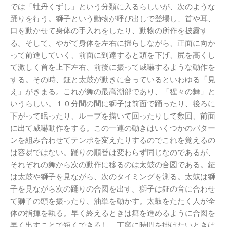
では「牡丹くずし」という分類に入るらしいが、次のような
踊りを行う。獅子という動物が呼び出しで登場し、首や耳、
口を動かせて身体の手入れをしたり、動物の所作を披露す
る。そして、やがて身体を左右に揺らしながら、正面に向か
って前進していく、前面に到達すると頭を下げ、尻を高くし
て激しく首を上下左右、前後に振って威嚇するような動作を
する。その時、鉦と太鼓が動きに合っているといわゆる「見
え」がきまる。これが舞の最高潮部であり、「猩々の舞」と
いうらしい。１０分間の間に獅子は前面で踊ったり、後ろに
下がって眠ったり、ループを描いて回ったりして数回、前面
に出て威嚇動作をする。この一連の動きはいくつかのパター
ンを組み合わせてテンポを変えたりするのでこれを覚えるの
は容易ではない。踊りの順番は変わらず同じなのであるが、
それぞれの舞から次の動作に移るのは太鼓の合図である。鉦
は太鼓や獅子を見ながら、次のタイミングを測る。太鼓は獅
子を見ながら次の踊りの合図を出す。獅子は鉦の音に合わせ
て獅子の頭を振ったり、油単を動かす。太鼓をたたく人が全
体の指揮を執る。早く終えるときは舞を進めるように合図を
早く出すことで短くできるし、丁寧に時間を掛けたいときは