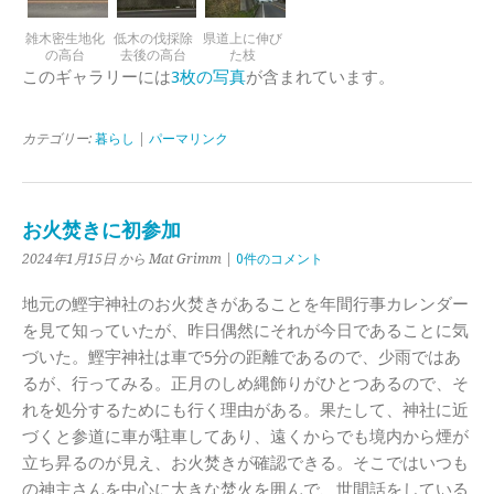
雑木密生地化
低木の伐採除
県道上に伸び
の高台
去後の高台
た枝
このギャラリーには
3枚の写真
が含まれています。
カテゴリー:
暮らし
|
パーマリンク
お火焚きに初参加
2024年1月15日 から Mat Grimm |
0件のコメント
地元の鰹宇神社のお火焚きがあることを年間行事カレンダー
を見て知っていたが、昨日偶然にそれが今日であることに気
づいた。鰹宇神社は車で5分の距離であるので、少雨ではあ
るが、行ってみる。正月のしめ縄飾りがひとつあるので、そ
れを処分するためにも行く理由がある。果たして、神社に近
づくと参道に車が駐車してあり、遠くからでも境内から煙が
立ち昇るのが見え、お火焚きが確認できる。そこではいつも
の神主さんを中心に大きな焚火を囲んで、世間話をしている