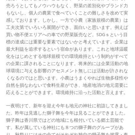
売ろうとしてもノウハウもなく、野菜の差別化やブランド力
もないし、個人の農業で食べていくことの難しさを改めて実
感しております。しかし、一方で小農（家族規模の農業）は
工夫次第でいろいろ展開ができ、面白いと思います。例えば
買い物不便エリアへの車での野菜販売など。SDGｓという目
標の達成には重要な要素ではないかと考えています。企業は
最大利益を追求するという宿命があります。これと地球温暖
化をはじめとする地球規模での環境維持という制約がすべて
の企業に課されることになります。将来的には企業活動の地
球環境に与える影響のアセスメント無しには活動が許されな
くなるのではと思います。小農はうまくやれば生物多様性や
自然を損なわないで食料生産ができ、地産地消の地元需要に
応えることができます。環境維持に沿った活動と言えます。
一夜明けて、新年を迎え今年も地元の神社に初詣してきまし
た。昨年は見逃した獅子舞を今年は見ることができました。
獅子舞は香川県ではどの地域にも根付いている郷土芸能で
す。私が属している神社にも８つの獅子舞のグループがあ
り、秋祭りにはその全てがそれぞれ独自の獅子舞を披露・奉