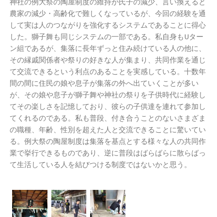
神社の例大祭の陶屋制度の維持が氏子の減少、言い換えると
農家の減少・高齢化で難しくなっているが、今回の経験を通
して実は人のつながりを強化するシステムであることに得心
した。獅子舞も同じシステムの一部である。私自身もUター
ン組であるが、集落に長年ずっと住み続けている人の他に、
その縁戚関係者や祭りの好きな人が集まり、共同作業を通じ
て交流できるという利点のあることを実感している。十数年
間の間に住民の娘や息子が集落の外へ出ていくことが多い
が、その娘や息子が獅子舞や神社の祭りを子供時代に経験し
てその楽しさを記憶しており、彼らの子供達を連れて参加し
てくれるのである。私も普段、付き合うことのないさまざま
の職種、年齢、性別を超えた人と交流できることに驚いてい
る。例大祭の陶屋制度は集落を基点とする様々な人の共同作
業で挙行できるものであり、逆に普段はばらばらに散らばっ
て生活している人を結びつける制度ではないかと思う。