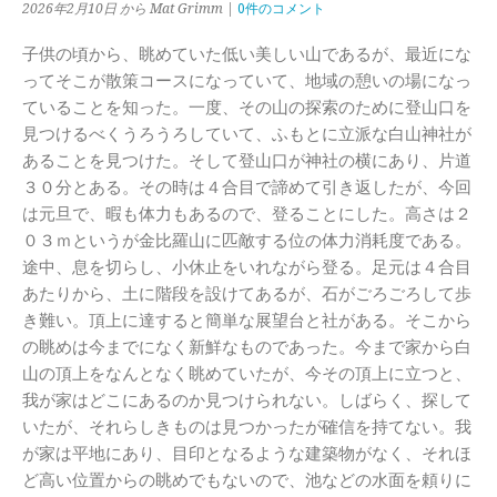
2026年2月10日 から Mat Grimm |
0件のコメント
子供の頃から、眺めていた低い美しい山であるが、最近にな
ってそこが散策コースになっていて、地域の憩いの場になっ
ていることを知った。一度、その山の探索のために登山口を
見つけるべくうろうろしていて、ふもとに立派な白山神社が
あることを見つけた。そして登山口が神社の横にあり、片道
３０分とある。その時は４合目で諦めて引き返したが、今回
は元旦で、暇も体力もあるので、登ることにした。高さは２
０３ｍというが金比羅山に匹敵する位の体力消耗度である。
途中、息を切らし、小休止をいれながら登る。足元は４合目
あたりから、土に階段を設けてあるが、石がごろごろして歩
き難い。頂上に達すると簡単な展望台と社がある。そこから
の眺めは今までになく新鮮なものであった。今まで家から白
山の頂上をなんとなく眺めていたが、今その頂上に立つと、
我が家はどこにあるのか見つけられない。しばらく、探して
いたが、それらしきものは見つかったが確信を持てない。我
が家は平地にあり、目印となるような建築物がなく、それほ
ど高い位置からの眺めでもないので、池などの水面を頼りに