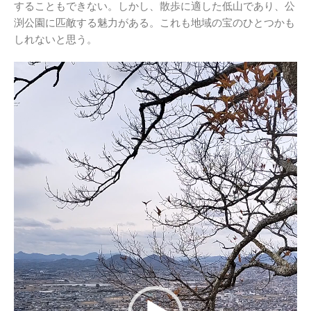
することもできない。しかし、散歩に適した低山であり、公
渕公園に匹敵する魅力がある。これも地域の宝のひとつかも
しれないと思う。
動
画
プ
レ
ー
ヤ
ー