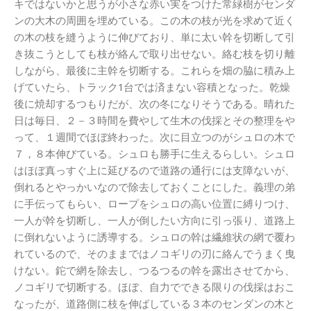
キではないかと思うが小さな赤い実をつけた常緑樹がセンダ
ンの大木の周囲を埋めている。この木の枝が光を求めて近く
の木の枝を縫うように伸びており、単に太い幹を切断して引
き抜こうとしても枝が絡んで取り出せない。絡む枝を切り離
しながら、最後に主幹を切断する。これらを畑の脇に積み上
げていたら、トラック1台では済まない容積となった。乾燥
後に焼却するつもりだが、次の冬になりそうである。晴れた
日は毎日、２－３時間を費やして生木の伐採とその整理をや
って、１週間でほぼ終わった。次に目立つのがシュロの木で
７，８本伸びている。シュロも勝手に生えるらしい。シュロ
はほぼ真っすぐ上に延びるので道路の通行には支障ないが、
倒れるとやっかいなので除去しておくことにした。義理の弟
に手伝ってもらい、ロープをシュロの高い位置に縛りつけ、
一人が幹を切断し、一人が倒したい方向に引っ張り、道路上
に倒れないように誘導する。シュロの幹は繊維状の網で覆わ
れているので、そのままではノコギリの刃に絡んでうまく曳
けない。鉈で網を除去し、つるつるの幹を露出させてから、
ノコギリで切断する。ほぼ、自力でできる限りの伐採はおこ
なったが、道路側に枝を伸ばしている３本のセンダンの木と