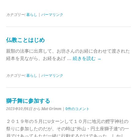
カテゴリー:
暮らし
|
パーマリンク
仏教ことはじめ
親類の法事に出席して、お坊さんのお経に合わせて渡された
経本を見ながら、お経をあげ …
続きを読む
→
カテゴリー:
暮らし
|
パーマリンク
獅子舞に参加する
2023年10月6日 から Mat Grimm |
0件のコメント
２０１９年の５月にUターンして１０月に地元の鰹宇神社の
祭りに参加したのだが、その時は”外山・円土座獅子連”の一
員ではあってもただ一緒に行動するだけであった。しかし、