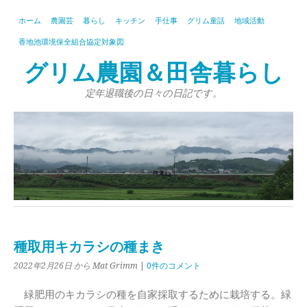
ホーム
農園芸
暮らし
キッチン
手仕事
グリム童話
地域活動
香地池環境保全組合協定対象図
グリム農園＆田舎暮らし
定年退職後の日々の日記です。
種取用キカラシの種まき
2022年2月26日
から Mat Grimm
|
0件のコメント
緑肥用のキカラシの種を自家採取するために栽培する。緑