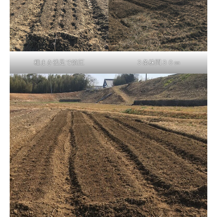
種まき後足で鎮圧
３条株間３０㎝