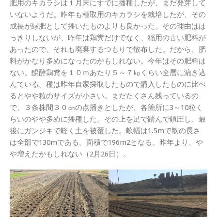
肥用のキカラシは１月末にすでに播種したが、まだ発芽して
いないようだ。昨年も種取用のキカラシを栽培したが、その
成長が緑肥として播いたものよりも良かった。その理由はは
っきりしないが、昨年は鶏糞だけでなく、稲用の古い肥料が
あったので、それも廃棄するつもりで散布した。だから、肥
料がかなり多めになったのかもしれない。今年はその肥料は
ない。醗酵鶏糞を１０ｍあたり５～７㎏くらい全層に漉き込
んでいる。種は昨年自家採取したもので購入したものに比べ
るとやや粒のサイズが小さい。まだたくさん残っているの
で、３条株間３０㎝の点播きとしたが、各箇所に3～10粒く
らいのやや多めに播種した。その上を足で踏んで鎮圧し、最
後にガンジキで軽く土を被覆した。畝幅は1.5mで畝の長さ
は全部で130mである。面積で196m2となる。昨年より、や
や増えたかもしれない（2月26日）。