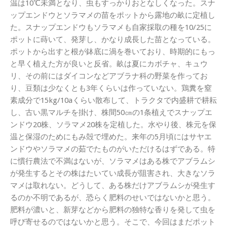
温は10℃未満となり、虫もすっかりおとなしくなった。スナ
ップエンドウとソラマメの苗をポットから露地の畝に定植し
た。スナップエンドウもソラマメも自家採取の種を10/25に
ポットに蒔いて、発芽し、かなり成長した苗となっている。
ポットから出すと根が鉢底に渦を巻いており、時期的にもっ
と早く植えた方が良いと反省。畝は夏にカボチャ、キュウ
リ、その前にはダイコンなどアブラナ科の野菜を作ってお
り、豆類は少なくとも3年くらいは作っていない。鶏糞を窒
素成分で15kg/10aくらい散布して、トラクタで内盛耕で耕耘
し、古い黒マルチを掛け、株間50㎝の1条植えでスナップエ
ンドウ20株、ソラマメ20株を定植した。水やり後、株元を保
温と保湿のためにもみ殻で埋めた。来年の5月頃にはサヤエ
ンドウやソラマメの茹でたものがいただけるはずである。特
に慣行農法で不満はないが、ソラマメはある株でアブラムシ
が発生するとその株はたいてい成長が阻害され、大きなソラ
マメは取れない。どうして、ある株だけアブラムシが発生す
るのか不明であるが、恐らく肥料のせいではないかと思う。
肥料が濃いと、新芽などから肥料の独特な香りを発して虫を
呼び寄せるのではないかと思う。そこで、今回はまだポット