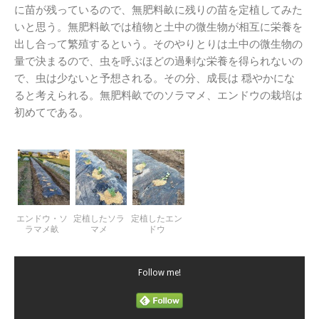
に苗が残っているので、無肥料畝に残りの苗を定植してみた
いと思う。無肥料畝では植物と土中の微生物が相互に栄養を
出し合って繁殖するという。そのやりとりは土中の微生物の
量で決まるので、虫を呼ぶほどの過剰な栄養を得られないの
で、虫は少ないと予想される。その分、成長は 穏やかにな
ると考えられる。無肥料畝でのソラマメ、エンドウの栽培は
初めてである。
エンドウ・ソ
定植したソラ
定植したエン
ラマメ畝
マメ
ドウ
Follow me!