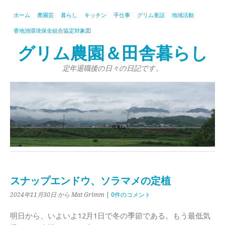
ホーム
農園芸
暮らし
キッチン
手仕事
グリム童話
地域活動
香地池環境保全組合協定対象図
グリム農園＆田舎暮らし
定年退職後の日々の日記です。
スナップエンドウ、ソラマメの定植
2024年11月30日
から Mat Grimm
|
0件のコメント
明日から、いよいよ12月1日で冬の季節である。もう最低気