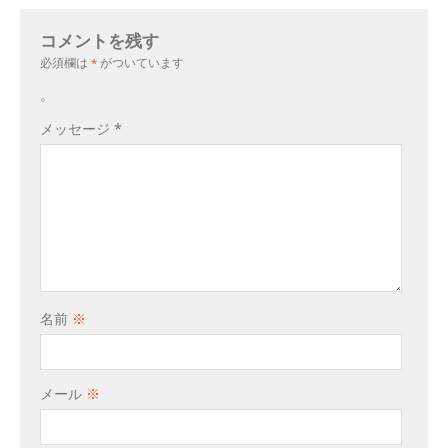
コメントを残す
必須欄は
*
がついています
。
メッセージ
*
名前
※
メール
※