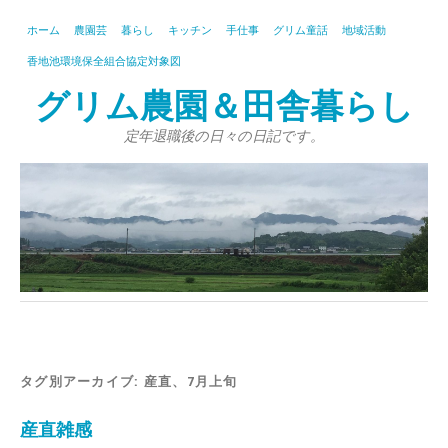
ホーム
農園芸
暮らし
キッチン
手仕事
グリム童話
地域活動
香地池環境保全組合協定対象図
グリム農園＆田舎暮らし
定年退職後の日々の日記です。
タグ別アーカイブ:
産直、7月上旬
産直雑感