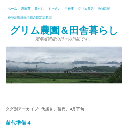
ホーム
農園芸
暮らし
キッチン
手仕事
グリム童話
地域活動
香地池環境保全組合協定対象図
グリム農園＆田舎暮らし
定年退職後の日々の日記です。
タグ別アーカイブ:
代掻き、苗代、4月下旬
苗代準備４