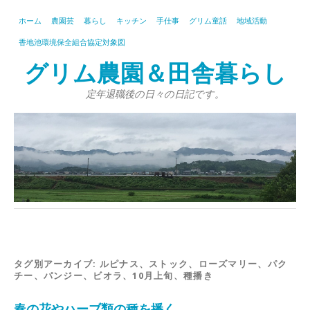
ホーム
農園芸
暮らし
キッチン
手仕事
グリム童話
地域活動
香地池環境保全組合協定対象図
グリム農園＆田舎暮らし
定年退職後の日々の日記です。
タグ別アーカイブ:
ルピナス、ストック、ローズマリー、パク
チー、パンジー、ビオラ、10月上旬、種播き
春の花やハーブ類の種を播く