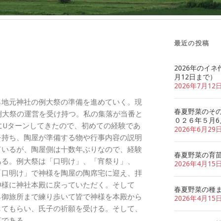
最近の投稿
2026年のイネ
月12日まで）
2026年7月12
ら地元神社の例大祭の準備を進めていく。現
春夏野菜のそ
例大祭の運営を受け持つ。私の集落が当番と
０２６年５月6
前にUターンしてきたので、初めての経験であ
2026年6月29
を持ち、陶屋が準備する物や行事内容の説明
ているが、陶屋側は十数年ぶりなので、経験
春夏野菜の育
ある。例大祭は「口明け」、「宵祭り」、
2026年4月15
「口明け」で神様を陶屋の陶席宅に迎え、拝
神様に神社本殿に戻っていただく。そして
春夏野菜の種
ら御旅所まで練り歩いて皆で神様を本殿から
2026年4月15
してもらい、氏子の祈願を受ける。そして、
事である。