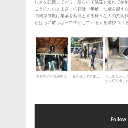
しさを記憶しており、彼らの子供達を連れて参
ことのないさまざまの職種、年齢、性別を超え
の陶屋制度は集落を基点とする様々な人の共同
らばらに散らばって生活している人を結びつけ
本殿内の注連縄交換
集会場にて竹細工
竹は知り合い
から切り出し
Follow