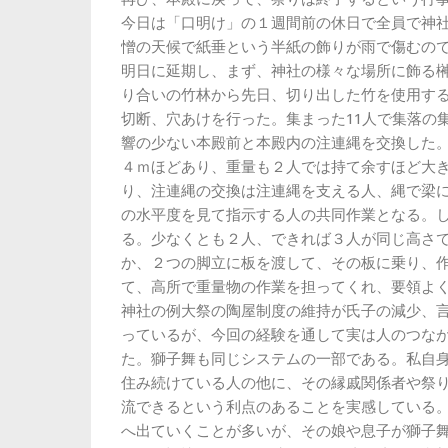
今日は「口明け」の１週間前の休日で全員で神
憎の天候で紙垂という半紙の飾りが雨で傷むの
明日に延期し、まず、神社の様々な場所に飾る
り合いの竹林から先日、切り出した竹を使用する
切断、穴あけを行った。集まった11人で集落の
響の少ない本殿前と本殿内の注連縄を交換した
４ｍほどあり、重量も２人では持て余すほど大
り、注連縄の交換は注連縄を支える人、縄で梁
の水平度を見て指示する人の共同作業となる。
る。少なくとも２人、できれば３人が同じ高さ
か、２つの脚立に板を渡して、その板に乗り、
て、高所で重量物の作業を担ってくれ、要領よ
神社の例大祭の陶屋制度の維持が氏子の減少、
っているが、今回の経験を通して実は人のつな
た。獅子舞も同じシステムの一部である。私自
住み続けている人の他に、その縁戚関係者や祭
流できるという利点のあることを実感している
へ出ていくことが多いが、その娘や息子が獅子