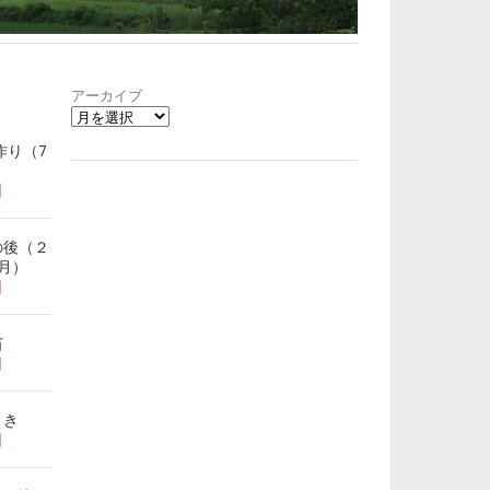
アーカイブ
作り（7
日
の後（２
月）
日
苗
日
まき
日