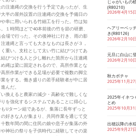
じゃがいもの
社の注連縄の交換を行う予定であったが、生
(R80210)
2026年4月15
で大半の屋外設置の注連縄の交換を予備日の
榊や串に用いられる竹細工を行った。竹は知
ヘアリーベッ
。１時間ほどで40本前後の竹を節の研磨、
き(R80126)
集会場で行った。その後神社に行き、雨の影
2026年2月10
。注連縄と言っても大きなものは長さが３，
きく重い。支柱として太い竹に結びつけてあ
元旦に白山に
に結びつける人と少し離れた箇所から注連縄
2026年2月10
しめ縄は梁に固定されるので、高所作業とな
で高所作業ができる足場が必要で複数の脚立
秋カボチャ
作業をする。働き盛りの若手経験者が中に居
2025年11月2
く進んだ。
言い換えると農家の減少・高齢化で難しくな
2025年イネつ
がりを強化するシステムであることに得心し
とめ
2025年10月3
身もUターン組であるが、集落に長年ずっと
りの好きな人が集まり、共同作業を通じて交
。十数年間の間に住民の娘や息子が集落の外
出穂以降の水
2025年9月27
舞や神社の祭りを子供時代に経験してその楽