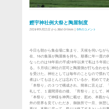
鰹宇神社例大祭と陶屋制度
2024年9月22日
から Mat Grimm
|
0件のコメント
今日も朝から集会場に集まり、天候を伺いなが
在、16の集落が陶屋株を持ち、順番に年一度の
なったのは18年前の平成18年以来で私は５年
る。５月頃に神社の宮司と陶屋側が打ち合わせ
を受けた。神社としては毎年のことなので慣れ
者はいてもほとんどは忘れているか、初めてで
「本祭り」の３つで構成され、簡単に言えば、
礼して、１週間滞在の後、「宵祭り」として、
「本祭り」で神様を神輿に載せ、慰め、本殿か
外の世界を見ていただき、御旅所で一旦、休憩
再び、本殿に戻って、祭りは終了するという行