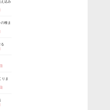
植え込み
日
チの種ま
日
登る
日
7日
くりま
1日
稲
日