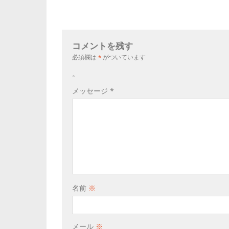
コメントを残す
必須欄は
*
がついています
。
メッセージ
*
名前
※
メール
※