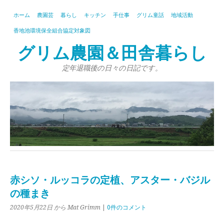
ホーム
農園芸
暮らし
キッチン
手仕事
グリム童話
地域活動
香地池環境保全組合協定対象図
グリム農園＆田舎暮らし
定年退職後の日々の日記です。
赤シソ・ルッコラの定植、アスター・バジル
の種まき
2020年5月22日
から Mat Grimm
|
0件のコメント