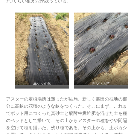
3つくらい植え穴が残っている。
赤シソの畝
赤シソの苗
アスターの定植場所は迷ったが結局、新しく裏田の枕地の部
分に高畝の花壇のような畝をつくった。そこにまず、これま
でポット用につくった真砂土と醗酵牛糞堆肥を混ぜた土を種
のベッドとして播いて、その上からアスターの種をやや間隔
を空けて種を播いた。残り種である。その上から、土ボカシ