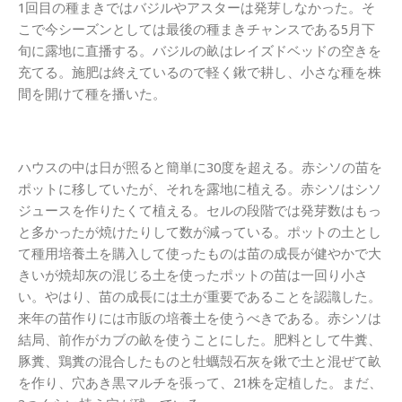
1回目の種まきではバジルやアスターは発芽しなかった。そ
こで今シーズンとしては最後の種まきチャンスである5月下
旬に露地に直播する。バジルの畝はレイズドベッドの空きを
充てる。施肥は終えているので軽く鍬で耕し、小さな種を株
間を開けて種を播いた。
ハウスの中は日が照ると簡単に30度を超える。赤シソの苗を
ポットに移していたが、それを露地に植える。赤シソはシソ
ジュースを作りたくて植える。セルの段階では発芽数はもっ
と多かったが焼けたりして数が減っている。ポットの土とし
て種用培養土を購入して使ったものは苗の成長が健やかで大
きいが焼却灰の混じる土を使ったポットの苗は一回り小さ
い。やはり、苗の成長には土が重要であることを認識した。
来年の苗作りには市販の培養土を使うべきである。赤シソは
結局、前作がカブの畝を使うことにした。肥料として牛糞、
豚糞、鶏糞の混合したものと牡蠣殻石灰を鍬で土と混ぜて畝
を作り、穴あき黒マルチを張って、21株を定植した。まだ、