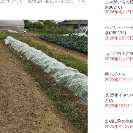
上だけでなく、畝側面の横にも張った。（４
じゃがいもの
(R80210)
2026年4月15
ヘアリーベッ
き(R80126)
2026年2月10
元旦に白山に
2026年2月10
秋カボチャ
2025年11月2
2025年イネつ
とめ
2025年10月3
出穂以降の水
2025年9月27