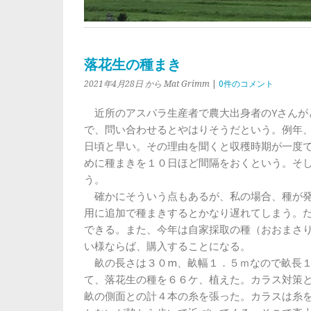
落花生の種まき
2021年4月28日
から Mat Grimm
|
0件のコメント
近所のアスパラ生産者で農大出身者のYさんが
で、問い合わせるとやはりそうだという。例年
日頃と早い。その理由を聞くと収穫時期が一度
めに種まきを１０日ほど間隔をおくという。そ
う。
確かにそういう点もあるが、私の場合、種が発
用に追加で種まきするとかなり遅れてしまう。
できる。また、今年は自家採取の種（おおまさ
い様ならば、購入することになる。
畝の長さは３０m、畝幅１．５ｍなので畝長１
て、落花生の種を６６ケ、植えた。カラス対策
畝の側面との計４本の糸を張った。カラスは糸