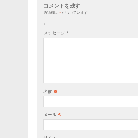
コメントを残す
必須欄は
*
がついています
。
メッセージ
*
名前
※
メール
※
サイト