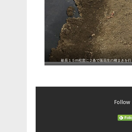
畝長１５m程度に２条で落花生の種まきを行
Follow