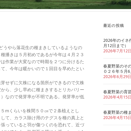
最近の投稿
2026年のイネ
月12日まで）
どうやら落花生の種まきしているようなの
2026年7月12
、種播きは５月初めであるが今年は４月２３
では作業が大変なので時期を２つに分けるた
春夏野菜のそ
して、今年は暖かいので１回目を早めたとい
０２６年５月6
2026年6月29
芽せずに欠株になる箇所ができるので欠株
だから、少し早めに種まきするとリカバリー
春夏野菜の育
り）なので発芽率が不明である。発芽率が低
2026年4月15
５mくらいを株間５０㎝で２条植えとし
春夏野菜の種
として、カラス除け用のテグスを種の真上と
2026年4月15
を張っていると羽が傷つくのを恐れて、近づ