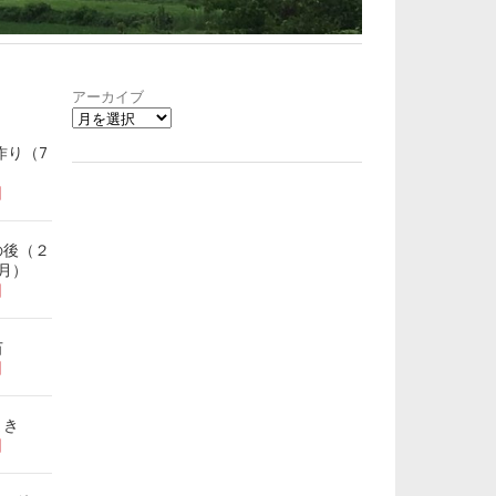
アーカイブ
作り（7
日
の後（２
月）
日
苗
日
まき
日