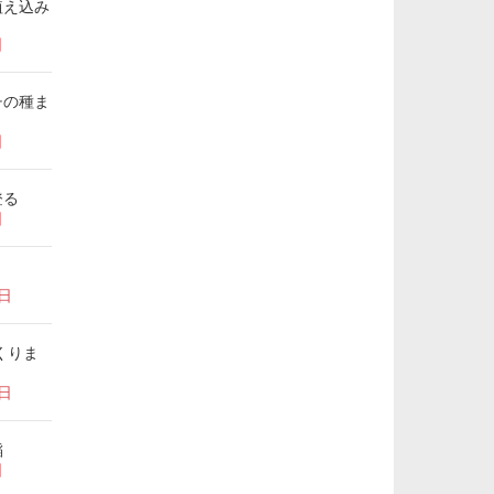
植え込み
日
チの種ま
日
登る
日
7日
くりま
1日
稲
日