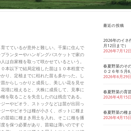
最近の投稿
2026年のイネ
月12日まで）
育てているが意外と難しい。千葉に住んで
2026年7月12
をプランターやハンギングバスケットで家の
の人は自家種を取って咲かせているという。
春夏野菜のそ
２０本以下で結局定植した苗は１０本程度で
０２６年５月6
かかり、定植までに枯れた苗も多かった。し
2026年6月29
な苗からしっかりと成長し、美しい花を見せ
、花壇に植えると、大株に成長して、見事に
春夏野菜の育
の種を取ることを失念したのは残念である。
2026年4月15
ジーやビオラ、ストックなどは苗が出回っ
ンジーやビオラは種が小さく、ポットに種ま
春夏野菜の種
ネの苗箱に種まき用土を入れ、そこに種を播
2026年4月15
湿度を保つ必要があり、苗箱は薄いのですぐ