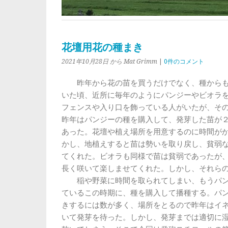
花壇用花の種まき
2021年10月28日
から Mat Grimm
|
0件のコメント
昨年から花の苗を買うだけでなく、種からも
いた頃、近所に毎年のようにパンジーやビオラ
フェンスや入り口を飾っている人がいたが、そ
昨年はパンジーの種を購入して、発芽した苗が
あった。花壇や植え場所を用意するのに時間が
かし、地植えすると苗は勢いを取り戻し、貧弱
てくれた。ビオラも同様で苗は貧弱であったが
長く咲いて楽しませてくれた。しかし、それら
稲や野菜に時間を取られてしまい、もうパン
ているこの時期に、種を購入して播種する。パ
きするには数が多く、場所をとるので昨年はイ
いて発芽を待った。しかし、発芽までは適切に