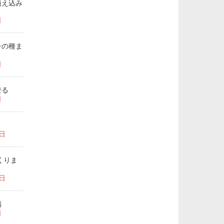
植え込み
日
チの種ま
日
登る
日
7日
くりま
1日
稲
日