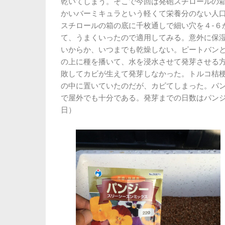
乾いてしまう。そこで今回は発砲スチロールの
かいバーミキュラという軽くて栄養分のない人
スチロールの箱の底に千枚通しで細い穴を４-６
て、うまくいったので適用してみる。意外に保
いからか、いつまでも乾燥しない。ピートバン
の上に種を播いて、水を浸水させて発芽させる
敗してカビが生えて発芽しなかった。トルコ桔
の中に置いていたのだが、カビてしまった。パン
で屋外でも十分である。発芽までの日数はパン
日）