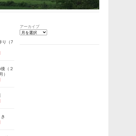
アーカイブ
作り（7
日
の後（２
月）
日
苗
日
まき
日