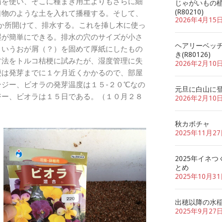
箱を使い、そこに種まき用土よりもさらに細
じゃがいもの
(R80210)
口物のような土を入れて播種する。そして、
2026年4月15
か所開けて、排水する。これを挿し木に使っ
湿が簡単にできる。排水の穴のサイズが小さ
ヘアリーベッ
というおが屑（？）を固めて厚紙にしたもの
き(R80126)
方法をトルコ桔梗に試みたが、湿度管理に失
2026年2月10
梗は発芽までに１ケ月近くかかるので、部屋
ジー、ビオラの発芽温度は１５-２０℃なの
元旦に白山に
ジー、ビオラは１５日である。（１０月２８
2026年2月10
秋カボチャ
2025年11月2
2025年イネつ
とめ
2025年10月3
出穂以降の水
2025年9月27