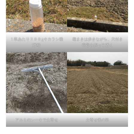
１畝あたり２００gキカラシ種
種まきは歩きながら、穴付き
播種
容器を振って播く
アルミのレーキで土寄せ
土寄せ後の畝