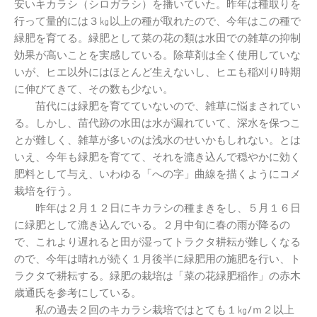
安いキカラシ（シロガラシ）を播いていた。昨年は種取りを
行って量的には３㎏以上の種が取れたので、今年はこの種で
緑肥を育てる。緑肥として菜の花の類は水田での雑草の抑制
効果が高いことを実感している。除草剤は全く使用していな
いが、ヒエ以外にはほとんど生えないし、ヒエも稲刈り時期
に伸びてきて、その数も少ない。
苗代には緑肥を育てていないので、雑草に悩まされてい
る。しかし、苗代跡の水田は水が漏れていて、深水を保つこ
とが難しく、雑草が多いのは浅水のせいかもしれない。とは
いえ、今年も緑肥を育てて、それを漉き込んで穏やかに効く
肥料として与え、いわゆる「への字」曲線を描くようにコメ
栽培を行う。
昨年は２月１２日にキカラシの種まきをし、５月１６日
に緑肥として漉き込んでいる。２月中旬に春の雨が降るの
で、これより遅れると田が湿ってトラクタ耕耘が難しくなる
ので、今年は晴れが続く１月後半に緑肥用の施肥を行い、ト
ラクタで耕耘する。緑肥の栽培は「菜の花緑肥稲作」の赤木
歳通氏を参考にしている。
私の過去２回のキカラシ栽培ではとても１㎏/ｍ２以上