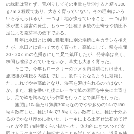
の緑肥は育たず、青刈りしてその重量を計測すると精々300
ｇ/ｍ２程度であり、大きく育っていない。その理由はいろ
いろ考えられるが、一つは土地が痩せていること、一つは排
水が悪く湿害の発生、もう一つは種まき後の土寄せや鎮圧不
足による発芽率の低下である。
昨年は水田とは別に種取用に別の場所にキカラシを植え
たが、水田とは違って大きく育った。高畝にして、種を株間
20～30ｃｍの点播きにして足で鎮圧したが、発芽率は良く、
株間も確保されているせいか、草丈も大きく育った。
そこで、今年もロータリーのツメを内盛耕に付け替え、
施肥後の耕耘を内盛耕で耕し、畝作りとなるように耕耘し
た。これでやや高畝となり、湿害を避けられるのではない
か。また、種を播いた後にレーキで畝の表面を中央に土寄せ
し、足で畝を踏みながら作業を行うことで鎮圧を行った。
施肥は10a当たり鶏糞300㎏なのでやや多めの14aで450
㎏を散布した。種は14aで3.8㎏くらい散布した。種は十分あ
るのでかなり厚めに播いた。レーキによる土寄せは初めて行
ったが全部で8時間くらい掛かった。体力的にきついので次
回はトラクタで浅く耕耘することを試してみたい。道具を使