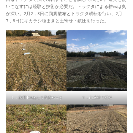
いこなすには経験と技術が必要だ。トラクタによる耕耘は奥
が深い。2月2，3日に鶏糞散布とトラクタ耕耘を行い、2月
7，8日にキカラシ種まきと土寄せ・鎮圧を行った。
１．施肥10aあたり鶏糞300kg
２．内盛耕で耕耘