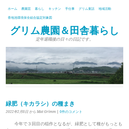
ホーム
農園芸
暮らし
キッチン
手仕事
グリム童話
地域活動
香地池環境保全組合協定対象図
グリム農園＆田舎暮らし
定年退職後の日々の日記です。
緑肥（キカラシ）の種まき
2022年2月8日
から Mat Grimm
|
0件のコメント
今年で３回目の稲作となるが、緑肥として種がもっとも