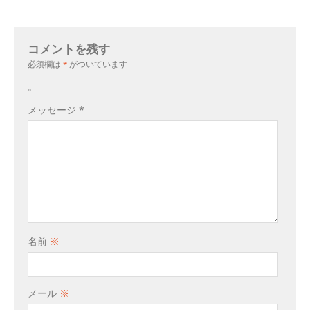
コメントを残す
必須欄は
*
がついています
。
メッセージ
*
名前
※
メール
※