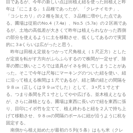
目であるが、今年の新しい点は田植え紐を使った田植えと昨
年は「にこまる」１品種であったが、「クレナイモチ」、
「コシヒカリ」の２種を加えて、３品種に増やした点であ
る。圃場は従前のNo.4（7.4a）、No.5（5.7a）の２区画であ
るが、土地の高低差が大きくて昨年は植えられなかった西側
の部分を使えるように土を移動させ、低くしてあるので実質
的に３aくらいは広がったと思う。
昨年は田植え定規をつかって尺角植え（１尺正方）とした
が定規を転がす方向がふらふらするので株間が一定せず、除
草の際に狭いところでは道具がイネを倒してしまうことがあ
った。そこで今年は尺毎にマーキングのついた紐を使い、紐
に沿って植える株間は１尺であるが、紐と隣の紐との間隔を
９８㎝（正しくは９９㎝でした）として、３×尺１寸とす
る。つまり条間を尺１寸としてやや広げる。並木植えとなる
が、さらに疎植となる。圃場は東西に長いので紐を東西に張
り、目印にイボ竹を立てて、植え終わると紐を２人で持ち上
げて移動させ、９８㎝の間隔のポールに紐が沿うように杭を
固定する。
南側から植え始めたが最初の５列(５条）はもち米（クレ