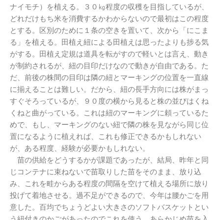
ナイモチ）を植える。３０㎏程度の収穫を目指しているが、
どれだけもち米を消費するかわからないので最初はこの程度
とする。区別のために１条の空きを置いて、次から「にこま
る」を植える。田植え紐による田植えは思ったよりも捗る気
がする。田植え定規は道具を転がすので軽いとは言え、動き
が制約されるが、紐の目印だけなので動きが自由である。た
だ、前後の株間の目印は隣の紐とマーキングの位置を一直線
に揃えることは難しい。だから、紐の長手方向には株がまっ
すぐそろっているが、９０度の横から見ると株の並びはくね
くねと曲がっている。これは紐のマーキングに頼っているた
めで、もし、マーキングのない紐で隣の株を見ながら同じ位
置になるように植えれば、これも修正できるかもしれない
が、ある程度、経験が必要かもしれない。
苗の供給をどうするかが課題であったが、結局、昨年と同
じコンテナに束ねないで苗取りした苗をそのまま、放り込
み、これを畦からある程度の間隔を空けて植える場所に放り
投げて着地させる。過不足ができるので、今年は腰かごを用
意した。百均でちょうどよい大きさのソフトバスケットとい
う紐付きのかごがあったのでこれを使う。あらかじめ苗を入