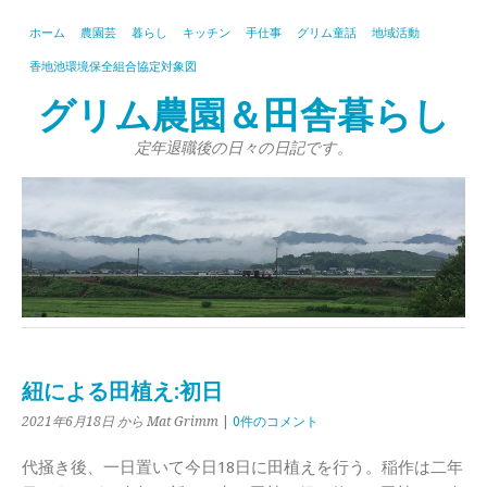
ホーム
農園芸
暮らし
キッチン
手仕事
グリム童話
地域活動
香地池環境保全組合協定対象図
グリム農園＆田舎暮らし
定年退職後の日々の日記です。
紐による田植え:初日
2021年6月18日
から Mat Grimm
|
0件のコメント
代掻き後、一日置いて今日18日に田植えを行う。稲作は二年