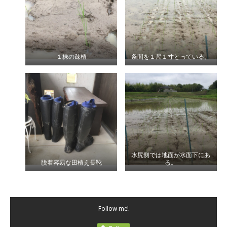
１株の疎植
条間を１尺１寸とっている。
水尻側では地面が水面下にあ
脱着容易な田植え長靴
る。
Follow me!