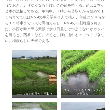
れておき、足りなくなると腰かごの苗を植える。苗は１本か
２本の浅植えである。午前中、７時から苗取りから始めて１
１時まででほぼNo.4の半分弱を３人で植え、午後は１４時か
ら１５時半まで３人で田植えをし、No.4の６割程度を終え
た。小雨が時々降る天候で余り日差しはつよくないがカッパ
を着ると、蒸暑くなる。取ると、雨に濡れるので長くできな
い。梅雨らしい天候である。
クレナイモチを１コンテナだ
ニコマルの短冊から苗取り
け苗取り