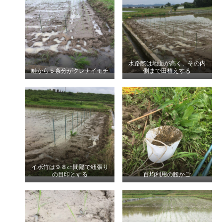
水路際は地面が高く、その内
畦から５条分がクレナイモチ
側まで田植えする
イボ竹は９８㎝間隔で紐張り
の目印とする
百均利用の腰かご