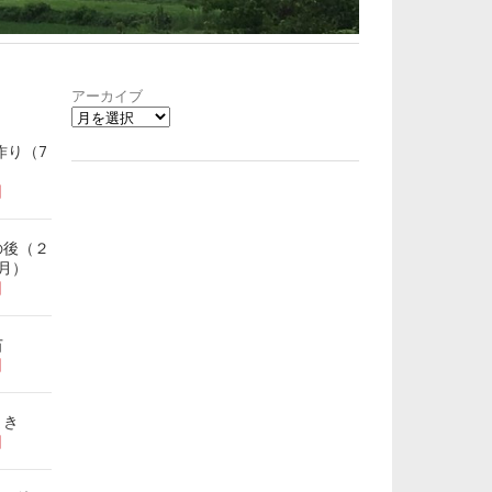
アーカイブ
作り（7
日
の後（２
月）
日
苗
日
まき
日