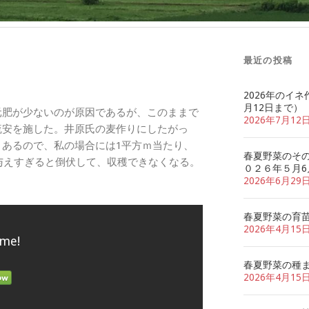
最近の投稿
2026年のイネ
月12日まで）
元肥が少ないのが原因であるが、このままで
2026年7月12
硫安を施した。井原氏の麦作りにしたがっ
安とあるので、私の場合には1平方ｍ当たり、
春夏野菜のそ
。与えすぎると倒伏して、収穫できなくなる。
０２６年５月6
2026年6月29
春夏野菜の育
2026年4月15
 me!
春夏野菜の種
2026年4月15