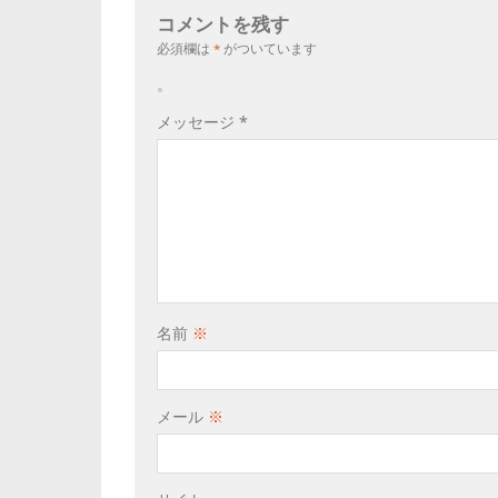
コメントを残す
必須欄は
*
がついています
。
メッセージ
*
名前
※
メール
※