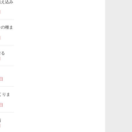
植え込み
日
チの種ま
日
登る
日
7日
くりま
1日
稲
日