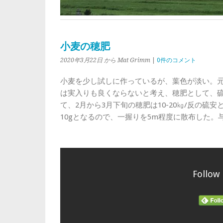
小麦の穂肥
2020年3月22日
から Mat Grimm
|
0件のコメント
小麦を少し試しに作っているが、葉色が淡い。
は実入りも良くならないと考え、穂肥として、
て、2月から3月下旬の穂肥は10-20㎏/反の硫
10gとなるので、一握りを5m程度に散布した
Follow