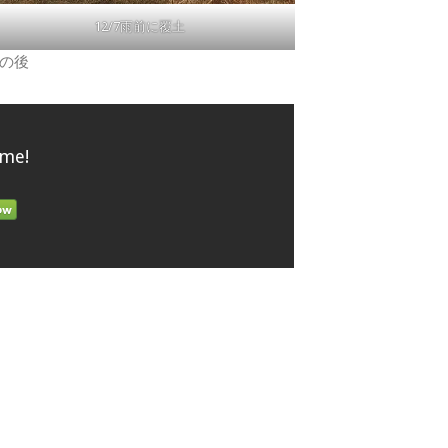
12/7雨前に覆土
の後
 me!