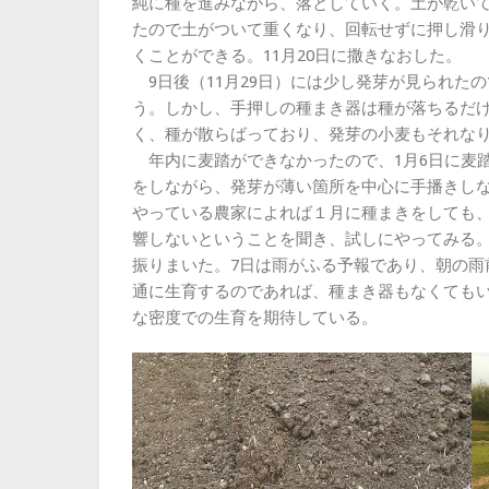
純に種を進みながら、落としていく。土が乾い
たので土がついて重くなり、回転せずに押し滑
くことができる。11月20日に撒きなおした。
9日後（11月29日）には少し発芽が見られた
う。しかし、手押しの種まき器は種が落ちるだ
く、種が散らばっており、発芽の小麦もそれな
年内に麦踏ができなかったので、1月6日に麦
をしながら、発芽が薄い箇所を中心に手播きし
やっている農家によれば１月に種まきをしても
響しないということを聞き、試しにやってみる
振りまいた。7日は雨がふる予報であり、朝の雨
通に生育するのであれば、種まき器もなくても
な密度での生育を期待している。