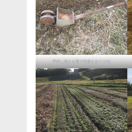
手押し種まき器で再種まき(11/20)