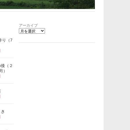
アーカイブ
作り（7
日
の後（２
月）
日
苗
日
まき
日