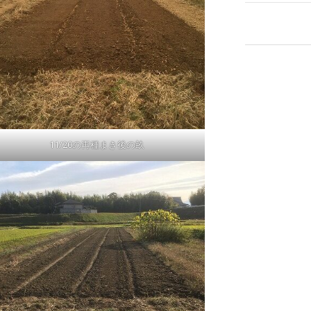
11/20の再種まき後の畝