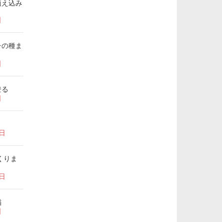
植え込み
日
チの種ま
日
登る
日
7日
くりま
1日
稲
日