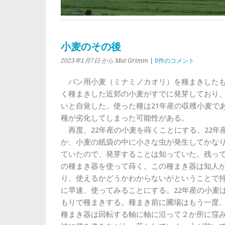
小麦のその後
2023年1月7日
から Mat Grimm
|
0件のコメント
パン用小麦（ミナミノカオリ）を種まきしたも
く種まきした近郊の小麦がすでに発芽しており
いと自覚した。使った種は21年産の収穫小麦で
種が劣化してしまった可能性がある。
再度、22年産の小麦を蒔くことにする。22年
か、小麦の紙袋の中に小さな虫が発生してかな
ていたので、発芽することは知っていた。残っ
の種まき器を使って蒔く。この種まき器は知人
り、使えるかどうかわからないがということで
に早速、使ってみることにする。22年産の小麦
もりで種まきする。種まき前に圃場はもう一度
種まき器は回転する軸に軸に沿って２か所に窪