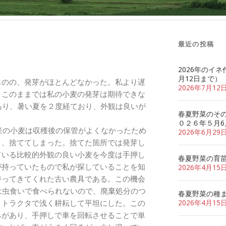
最近の投稿
2026年のイネ
月12日まで）
のの、発芽がほとんどなかった。私より遅
2026年7月12
、このままでは私の小麦の発芽は期待できな
あり、暑い夏を２度経ており、外観は良いが
春夏野菜のそ
０２６年５月6
産の小麦は収穫後の保管がよくなかったため
2026年6月29
り、捨ててしまった。捨てた箇所では発芽し
ている比較的外観の良い小麦を今度は手押し
春夏野菜の育
が持っていたもので私が探していることを知
2026年4月15
持ってきてくれた古い農具である。この機会
は虫食いで食べられないので、廃棄処分のつ
春夏野菜の種
、トラクタで浅く耕耘して平坦にした。この
2026年4月15
みがあり、手押しで車を回転させることで単