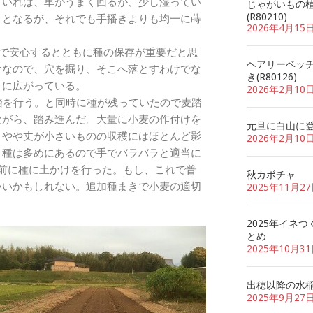
ていれば、車がうまく回るが、少し湿ってい
じゃがいもの
(R80210)
りとなるが、それでも手播きよりも均一に蒔
2026年4月15
ので安心するとともに種の保存が重要だと思
ヘアリーベッ
けなので、穴を掘り、そこへ落とすわけでな
き(R80126)
りに広がっている。
2026年2月10
踏を行う。と同時に種が残っていたので麦踏
ながら、踏み進んだ。大量に小麦の作付けを
元旦に白山に
、やや丈が小さいものの収穫にはほとんど影
2026年2月10
。種は多めにあるので手でバラバラと適当に
前に種に土かけを行った。もし、これで普
秋カボチャ
いいかもしれない。追加種まきで小麦の適切
2025年11月2
2025年イネつ
とめ
2025年10月3
出穂以降の水
2025年9月27