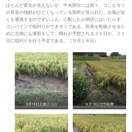
ほとんど変化が見えないが、中央部分には所々、コシヒカリ
の草茎の傾斜がひどくなっている箇所が見られた。台風が近
くを通過するのでずいぶん、心配したが倒伏にはいたらず、
コンバインで稲刈りができそうである。田表を乾燥させるた
めに北側にも溝切をして、晴れが予想される２０日か、２１
日に稲刈りを行う予定である。（９月１８日）
9月18日北側入り口
９月18日北型畦際