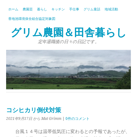
ホーム
農園芸
暮らし
キッチン
手仕事
グリム童話
地域活動
香地池環境保全組合協定対象図
グリム農園＆田舎暮らし
定年退職後の日々の日記です。
コシヒカリ倒伏対策
2021年9月17日
から Mat Grimm
|
0件のコメント
台風１４号は温帯低気圧に変わるとの予報であったが、