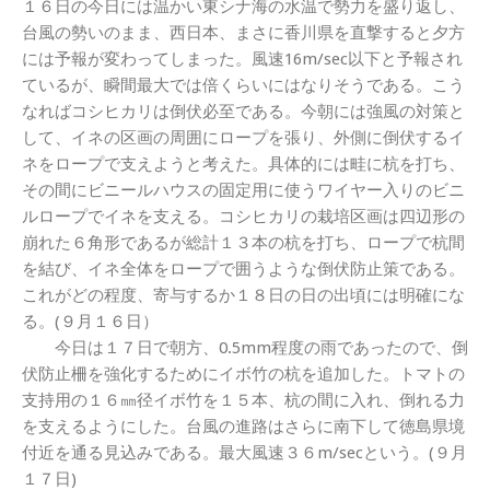
１６日の今日には温かい東シナ海の水温で勢力を盛り返し、
台風の勢いのまま、西日本、まさに香川県を直撃すると夕方
には予報が変わってしまった。風速16m/sec以下と予報され
ているが、瞬間最大では倍くらいにはなりそうである。こう
なればコシヒカリは倒伏必至である。今朝には強風の対策と
して、イネの区画の周囲にロープを張り、外側に倒伏するイ
ネをロープで支えようと考えた。具体的には畦に杭を打ち、
その間にビニールハウスの固定用に使うワイヤー入りのビニ
ルロープでイネを支える。コシヒカリの栽培区画は四辺形の
崩れた６角形であるが総計１３本の杭を打ち、ロープで杭間
を結び、イネ全体をロープで囲うような倒伏防止策である。
これがどの程度、寄与するか１８日の日の出頃には明確にな
る。(９月１６日）
今日は１７日で朝方、0.5mm程度の雨であったので、倒
伏防止柵を強化するためにイボ竹の杭を追加した。トマトの
支持用の１６㎜径イボ竹を１５本、杭の間に入れ、倒れる力
を支えるようにした。台風の進路はさらに南下して徳島県境
付近を通る見込みである。最大風速３６m/secという。(９月
１７日)