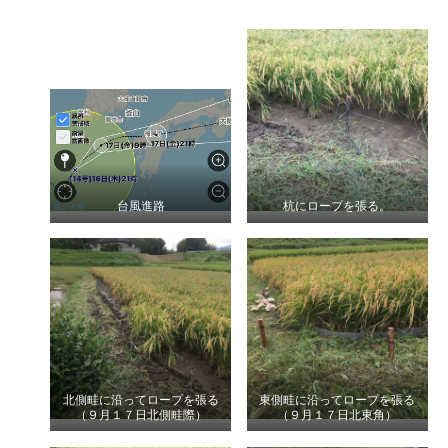
台風進路
杭にロープを張る。
北側畦に沿ってロープを張る
東側畦に沿ってロープを張る
（９月１７日北側畦際）
（９月１７日北東角）