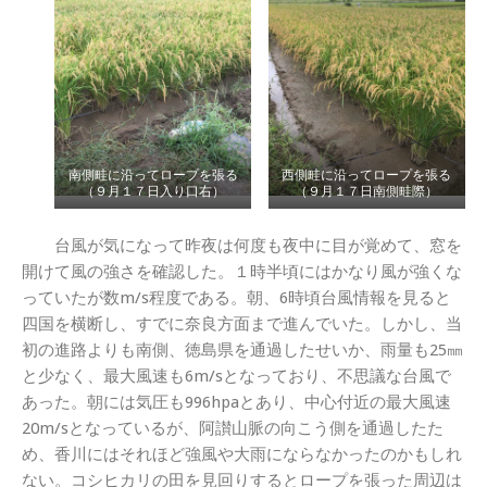
南側畦に沿ってロープを張る
西側畦に沿ってロープを張る
（９月１７日入り口右）
（９月１７日南側畦際）
台風が気になって昨夜は何度も夜中に目が覚めて、窓を
開けて風の強さを確認した。１時半頃にはかなり風が強くな
っていたが数m/s程度である。朝、6時頃台風情報を見ると
四国を横断し、すでに奈良方面まで進んでいた。しかし、当
初の進路よりも南側、徳島県を通過したせいか、雨量も25㎜
と少なく、最大風速も6m/sとなっており、不思議な台風で
あった。朝には気圧も996hpaとあり、中心付近の最大風速
20m/sとなっているが、阿讃山脈の向こう側を通過したた
め、香川にはそれほど強風や大雨にならなかったのかもしれ
ない。コシヒカリの田を見回りするとロープを張った周辺は