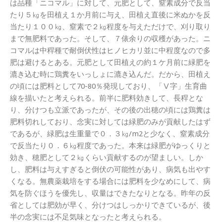
は品種「ニコマル」に対して、元肥として、窒素成分で反当
たり５㎏を田植え１か月前に与え、田植え直後に米ぬかを反
当たり１００㎏、窒素で２㎏程度を与えただけで、刈り取り
まで無肥料であった。そして、７俵余りの収穫があった。ニ
コマルは中稈種で耐倒伏性はヒノヒカリ並に中程度なので多
肥は避けるとある。元肥として田植えの約１ケ月前に緑肥を
漉き込む時に鶏糞をいっしょに漉き込んだ。だから、田植え
の頃には肥料として70-80％発現しており、「Ⅴ字」生育曲
線を描いたと考えられる。前半に肥料効きして、長稈とな
り、分けつも立派であったが、その後の出穂の頃には鶏糞は
肥料切れしており、念実に対しては緑肥のみが貢献したはず
であるが、緑肥は生重量で０．３㎏/m2と少なく、窒素成分
で反当たり０．６㎏程度であった。本来は緑肥がゆっくりと
効き、穂肥として２㎏くらい貢献するのが望ましい。しか
し、肥料は与えすぎると倒伏の可能性があり、病気も出やす
くなる。無農薬栽培をする場合には肥料を少なめにして、病
気を防ぐほうを優先し、収量はできたなりとなる。昨年の反
省としては肥効が早く、分けつはしっかりできているが、後
半の念実には不足気味となったと考えられる。