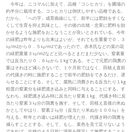
今年は、ニコマルに加えて、品種「コシヒカリ」を圃場の
約半分に栽培する。コシヒカリは倒伏しやすい品種である。
だから、「への字」成育曲線にして、前半には肥効をすくな
くして生育を抑え気味とし、その後の出穂・念実に肥料を効
かせるような施肥をおこなうことが良いとされている。今年
の緑肥は昨年よりも出来はよいが、それでも生重量で０．３
㎏/m2から０．５㎏/m2であったので、赤木氏などの菜の花
の緑肥重量３㎏/m2などと比べるとまだまだ少ない。窒素量
では反当たり０．６㎏から１kgである。そこで元肥の鶏糞の
量はそれほど減らさないで、１ケ月前ではなく、田植え直前
の代掻きの時に施肥することで前半の肥効をできるだけ、遅
らせることにする。そして、腐熟に消費される反当たり１kg
程度の窒素分を緑肥漉き込みと同時に与えることにする。す
なわち、緑肥漉き込み時に反当たり窒素１kg、代掻き時に反
当たり窒素３㎏分の鶏糞を施す。そして、田植え直後の米ぬ
かとしてやはり、窒素２㎏分（反当たり米ぬか１００㎏）を
与える。昨年との違いは緑肥が増えた分、代掻き時の鶏糞を
減らすこととする。そして、もし、葉色を見て足りないよう
であれば、出穂の４５日前に場所を限定して施肥することと