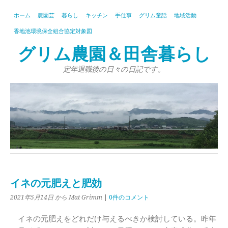
ホーム
農園芸
暮らし
キッチン
手仕事
グリム童話
地域活動
香地池環境保全組合協定対象図
グリム農園＆田舎暮らし
定年退職後の日々の日記です。
イネの元肥えと肥効
2021年5月14日
から Mat Grimm
|
0件のコメント
イネの元肥えをどれだけ与えるべきか検討している。昨年